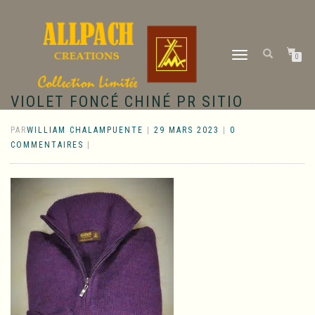
DÉPLIER
0
LA
NAVIGATION
VIOLET FONCÉ CHINÉ PR SITIO
PAR
WILLIAM CHALAMPUENTE
|
29 MARS 2023
|
0
COMMENTAIRES
|