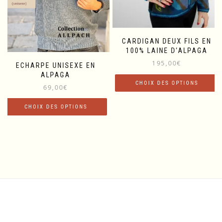
la
la
page
page
du
du
produit
produit
CARDIGAN DEUX FILS EN
100% LAINE D’ALPAGA
195,00
€
ECHARPE UNISEXE EN
ALPAGA
CHOIX DES OPTIONS
69,00
€
Ce
CHOIX DES OPTIONS
produit
a
Ce
plusieurs
produit
variations.
a
Les
plusieurs
options
variations.
peuvent
Les
être
options
choisies
peuvent
sur
être
la
choisies
page