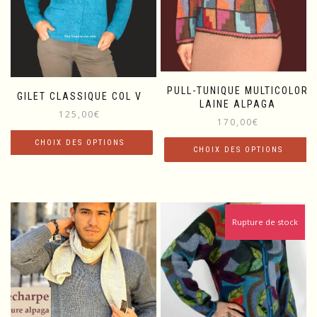
PULL-TUNIQUE MULTICOLOR
GILET CLASSIQUE COL V
LAINE ALPAGA
125,00
€
170,00
€
CHOIX DES OPTIONS
CHOIX DES OPTIONS
Ce
Ce
produit
produit
a
a
plusieurs
plusieurs
Rupture de stock
variations.
variations.
Les
Les
options
options
peuvent
peuvent
être
être
choisies
choisies
sur
sur