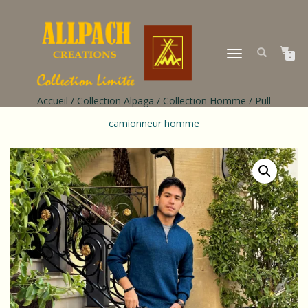
DÉPLIER
0
LA
NAVIGATION
Accueil
/
Collection Alpaga
/
Collection Homme
/ Pull
camionneur homme