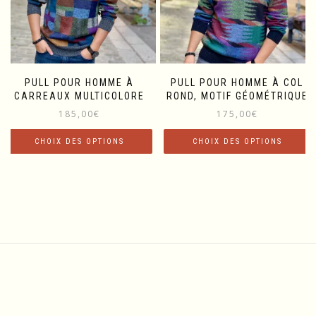
PULL POUR HOMME À
PULL POUR HOMME À COL
CARREAUX MULTICOLORE
ROND, MOTIF GÉOMÉTRIQUE
185,00
€
175,00
€
CHOIX DES OPTIONS
CHOIX DES OPTIONS
Ce
Ce
produit
produit
a
a
plusieurs
plusieurs
variations.
variations.
Les
Les
options
options
peuvent
peuvent
être
être
choisies
choisies
sur
sur