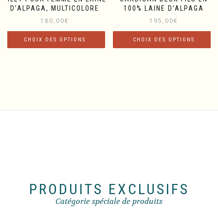
D’ALPAGA, MULTICOLORE
100% LAINE D’ALPAGA
180,00
€
195,00
€
CHOIX DES OPTIONS
CHOIX DES OPTIONS
Ce
Ce
produit
produit
a
a
plusieurs
plusieurs
variations.
variations.
Les
Les
options
options
peuvent
peuvent
être
être
choisies
choisies
sur
sur
la
la
page
page
du
du
PRODUITS EXCLUSIFS
produit
produit
Catégorie spéciale de produits