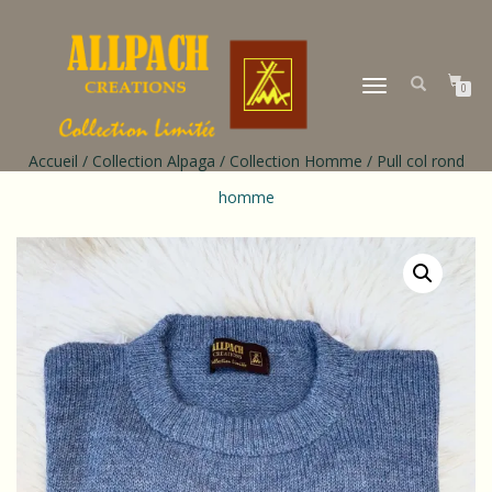
DÉPLIER
0
LA
NAVIGATION
Accueil
/
Collection Alpaga
/
Collection Homme
/ Pull col rond
homme