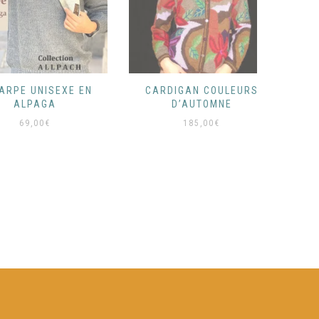
 UNISEXE EN
CARDIGAN COULEURS
CARDIG
PAGA
D’AUTOMNE
ROND
9,00
€
185,00
€