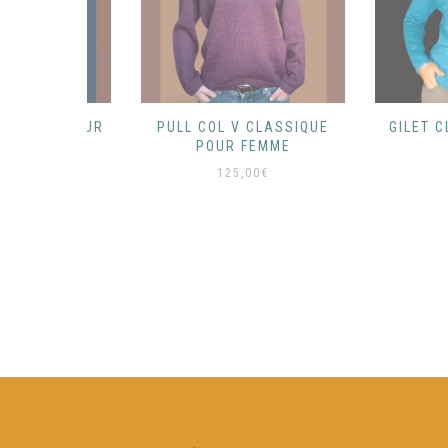
ANT POUR
PULL COL V CLASSIQUE
GILET CLASS
POUR FEMME
125,
125,00
€