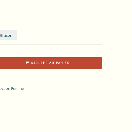
Effacer
AJOUTER AU PANIER
lection Femme