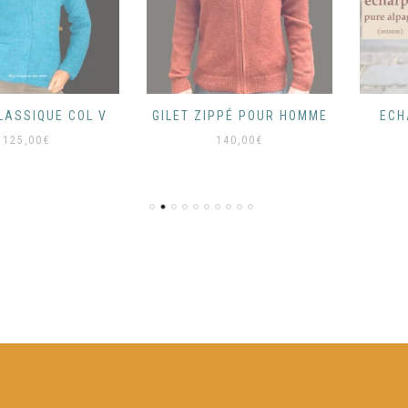
IQUE COL V
GILET ZIPPÉ POUR HOMME
ECHARPE
AL
00
€
140,00
€
6