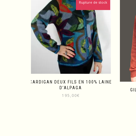
Rupture de stock
CARDIGAN DEUX FILS EN 100% LAINE
D’ALPAGA
GI
195,00
€
Ce
produit
a
plusieurs
variations.
Les