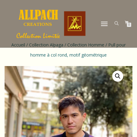
DÉPLIER
0
LA
NAVIGATION
Accueil
/
Collection Alpaga
/
Collection Homme
/ Pull pour
homme à col rond, motif géométrique