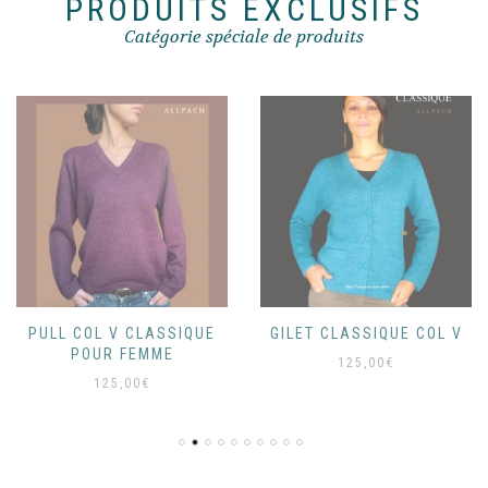
PRODUITS EXCLUSIFS
produit
Catégorie spéciale de produits
PULL COL V CLASSIQUE
GILET CLASSIQUE COL V
POUR FEMME
125,00
€
125,00
€