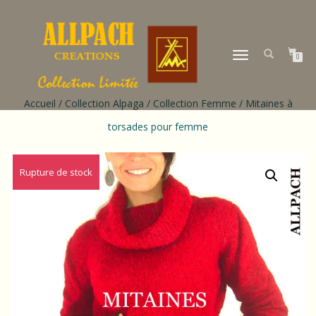
DÉPLIER
0
LA
NAVIGATION
Accueil
/
Collection Alpaga
/
Collection Femme
/ Mitaines à
torsades pour femme
Rupture de stock