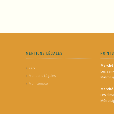
MENTIONS LÉGALES
POINTS
Marché 
CGV
Les same
Mentions Légales
Métro Li
Mon compte
Marché 
Les dima
Métro Li