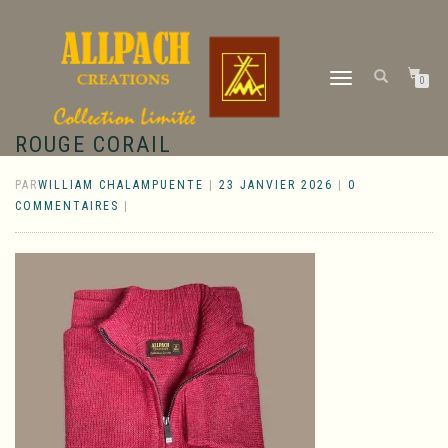
DÉPLIER
0
LA
NAVIGATION
ROUGE CORAIL
PAR
WILLIAM CHALAMPUENTE
|
23 JANVIER 2026
|
0
COMMENTAIRES
|