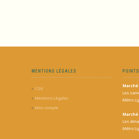
MENTIONS LÉGALES
POINTS
Marché 
CGV
Les same
Mentions Légales
Métro Li
Mon compte
Marché 
Les dima
Métro Li