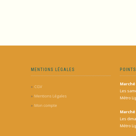
MENTIONS LÉGALES
POINTS
Marché 
CGV
Les same
Mentions Légales
Métro Li
Mon compte
Marché 
Les dima
Métro Li