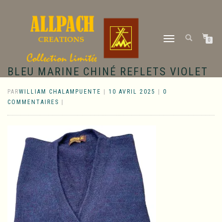
DÉPLIER
0
LA
NAVIGATION
BLEU MARINE CHINÉ REFLETS VIOLET
PAR
WILLIAM CHALAMPUENTE
|
10 AVRIL 2025
|
0
COMMENTAIRES
|