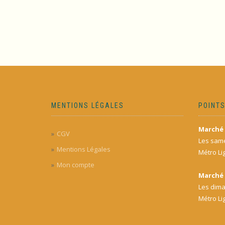
MENTIONS LÉGALES
POINTS
Marché 
CGV
Les same
Mentions Légales
Métro Li
Mon compte
Marché 
Les dima
Métro Li