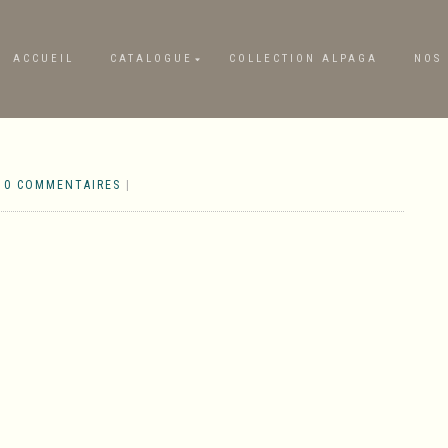
ACCUEIL
CATALOGUE
COLLECTION ALPAGA
NOS 
|
0 COMMENTAIRES
|