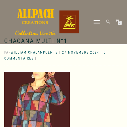
DÉPLIER
0
LA
NAVIGATION
CHACANA MULTI N°1
PAR
WILLIAM CHALAMPUENTE
|
27 NOVEMBRE 2024
|
0
COMMENTAIRES
|