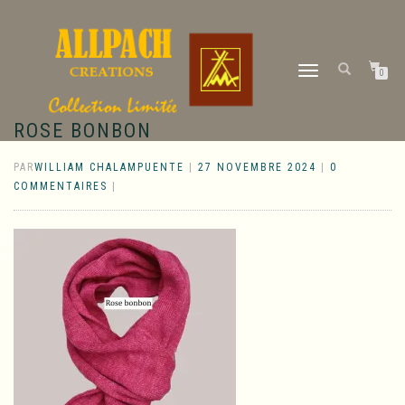
DÉPLIER
0
LA
NAVIGATION
ROSE BONBON
PAR
WILLIAM CHALAMPUENTE
|
27 NOVEMBRE 2024
|
0
COMMENTAIRES
|