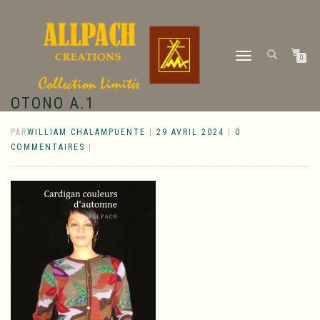
DÉPLIER
0
LA
NAVIGATION
OTONO A.1
PAR
WILLIAM CHALAMPUENTE
|
29 AVRIL 2024
|
0
COMMENTAIRES
|