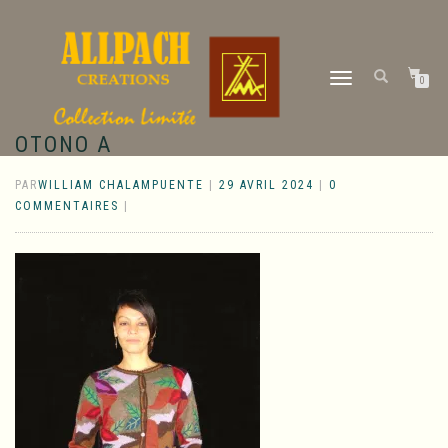
DÉPLIER
0
LA
NAVIGATION
OTONO A
PAR
WILLIAM CHALAMPUENTE
|
29 AVRIL 2024
|
0
COMMENTAIRES
|