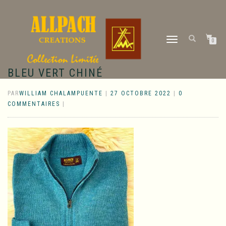
DÉPLIER
0
LA
NAVIGATION
BLEU VERT CHINÉ
PAR
WILLIAM CHALAMPUENTE
|
27 OCTOBRE 2022
|
0
COMMENTAIRES
|