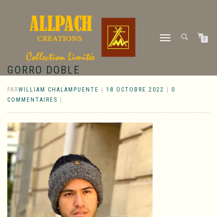
DÉPLIER
0
LA
NAVIGATION
GORRO DOBLE
PAR
WILLIAM CHALAMPUENTE
|
18 OCTOBRE 2022
|
0
COMMENTAIRES
|