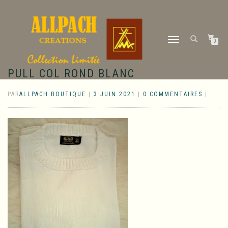
DÉPLIER
0
LA
NAVIGATION
PULL COL ROND BLANC
PAR
ALLPACH BOUTIQUE
|
3 JUIN 2021
|
0 COMMENTAIRES
|