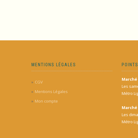
MENTIONS LÉGALES
POINTS
Marché 
CGV
Les same
Mentions Légales
Métro Li
Mon compte
Marché 
Les dima
Métro Li