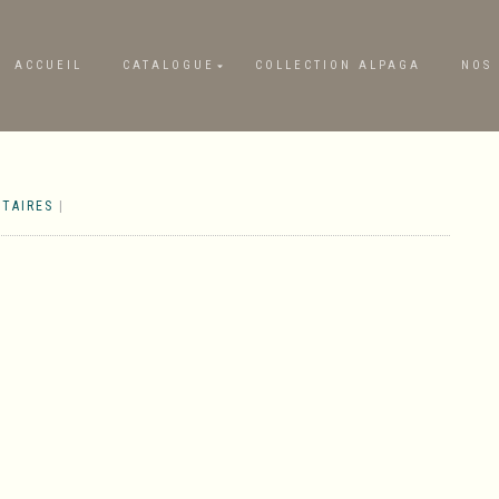
ACCUEIL
CATALOGUE
COLLECTION ALPAGA
NOS 
TAIRES
|