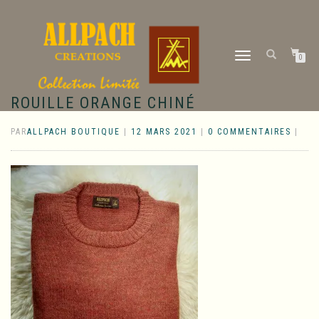
DÉPLIER
0
LA
NAVIGATION
ROUILLE ORANGE CHINÉ
PAR
ALLPACH BOUTIQUE
|
12 MARS 2021
|
0 COMMENTAIRES
|