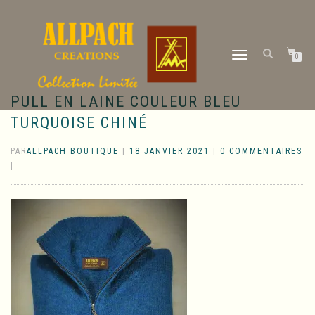
DÉPLIER
0
LA
NAVIGATION
PULL EN LAINE COULEUR BLEU
TURQUOISE CHINÉ
PAR
ALLPACH BOUTIQUE
|
18 JANVIER 2021
|
0 COMMENTAIRES
|