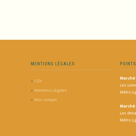
MENTIONS LÉGALES
POINTS
Marché 
CGV
Les same
Mentions Légales
Métro Li
Mon compte
Marché 
Les dima
Métro Li