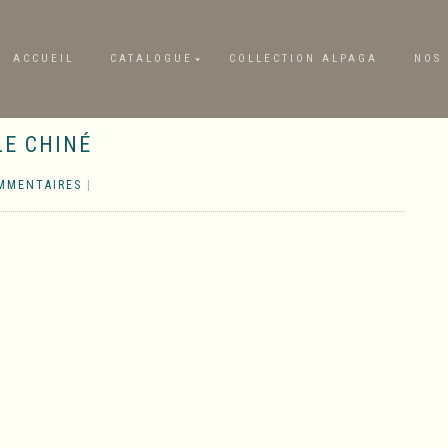
ACCUEIL
CATALOGUE
COLLECTION ALPAGA
NOS 
E CHINÉ
MMENTAIRES
|