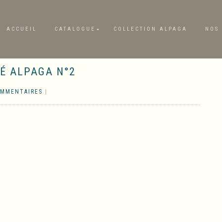
ACCUEIL
CATALOGUE
COLLECTION ALPAGA
NOS 
É ALPAGA N°2
OMMENTAIRES
|