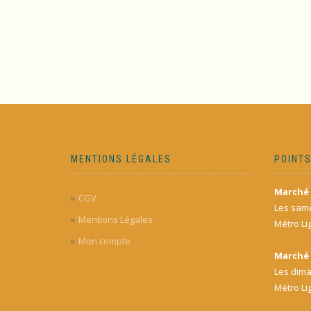
MENTIONS LÉGALES
POINTS
Marché 
CGV
Les same
Mentions Légales
Métro Li
Mon compte
Marché 
Les dima
Métro Li