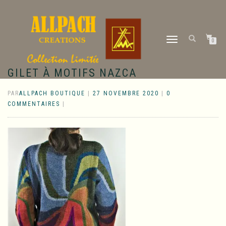
DÉPLIER
0
LA
NAVIGATION
GILET À MOTIFS NAZCA
PAR
ALLPACH BOUTIQUE
|
27 NOVEMBRE 2020
|
0
COMMENTAIRES
|