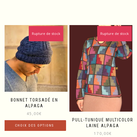
Rupture de stock
Rupture de stock
BONNET TORSADÉ EN
ALPAGA
45,00
€
PULL-TUNIQUE MULTICOLOR
LAINE ALPAGA
CHOIX DES OPTIONS
170,00
€
Ce