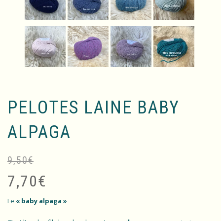
PELOTES LAINE BABY
ALPAGA
9,50
€
Le
Le
pr
pr
7,70
€
ini
ac
éta
est
Le
« baby alpaga »
9,
7,