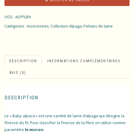
AJOUTER AU PANIER
UGS :
ALPPLBA
Catégories :
Accessoires
,
Collection Alpaga
,
Pelotes de laine
DESCRIPTION
INFORMATIONS COMPLÉMENTAIRES
AVIS (0)
DESCRIPTION
Le « Baby alpaca » est une variété de laine d’alpaga qui désigne la
finesse du fil. Pour classifier la finesse de la fibre on utilise comme
paramètre
le micron
.