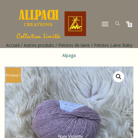
DÉPLIER
0
LA
NAVIGATION
Accueil
/
Autres produits
/
Pelotes de laine
/ Pelotes Laine Baby
Alpaga
Promo !