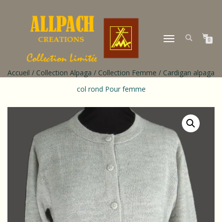
DÉPLIER
0
LA
NAVIGATION
Accueil
/
Collection Alpaga
/
Collection Femme
/ Cardigan alpaga
col rond Pour femme