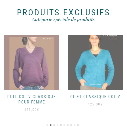
page
du
du
PRODUITS EXCLUSIFS
produit
produit
Catégorie spéciale de produits
PULL COL V CLASSIQUE
GILET CLASSIQUE COL V
POUR FEMME
125,00
€
125,00
€