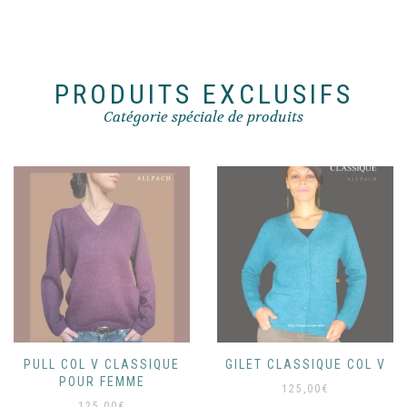
sur
choisies
la
sur
page
la
du
page
produit
du
PRODUITS EXCLUSIFS
produit
Catégorie spéciale de produits
PULL COL V CLASSIQUE
GILET CLASSIQUE COL V
POUR FEMME
125,00
€
125,00
€