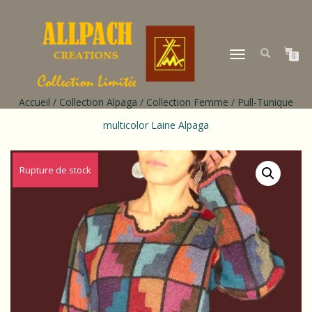
DÉPLIER
0
LA
NAVIGATION
Accueil
/
Collection Alpaga
/
Collection Femme
/ Pull-Tunique
multicolor Laine Alpaga
Rupture de stock