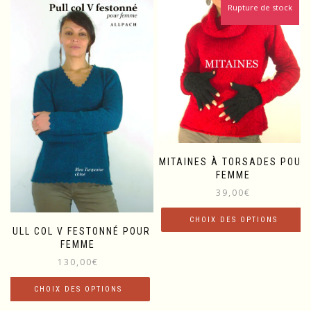
Rupture de stock
MITAINES À TORSADES POUR
FEMME
39,00
€
CHOIX DES OPTIONS
PULL COL V FESTONNÉ POUR
FEMME
Ce
produit
130,00
€
a
plusieurs
CHOIX DES OPTIONS
variations.