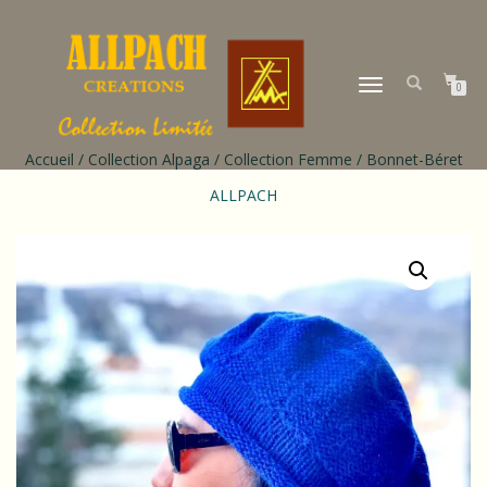
DÉPLIER
0
LA
NAVIGATION
Accueil
/
Collection Alpaga
/
Collection Femme
/ Bonnet-Béret
ALLPACH