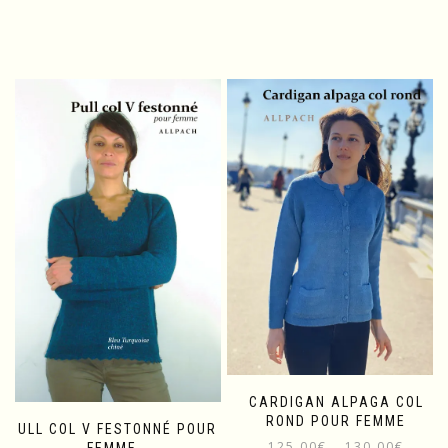
CARDIGAN ALPAGA COL
ROND POUR FEMME
PULL COL V FESTONNÉ POUR
Plage
125,00
€
130,00
€
–
FEMME