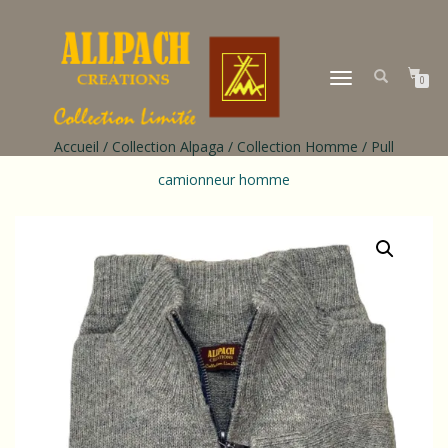
DÉPLIER
0
LA
NAVIGATION
Accueil
/
Collection Alpaga
/
Collection Homme
/ Pull
camionneur homme