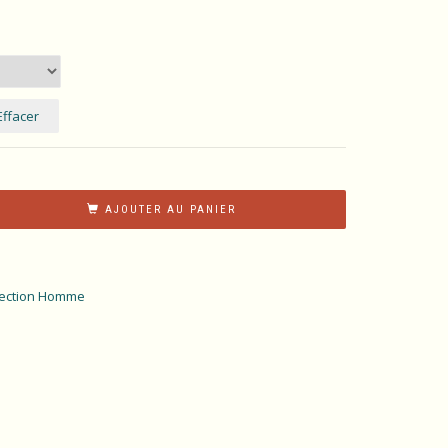
Effacer
AJOUTER AU PANIER
lection Homme