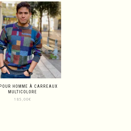
 POUR HOMME À CARREAUX
MULTICOLORE
185,00
€
Ce
produit
a
plusieurs