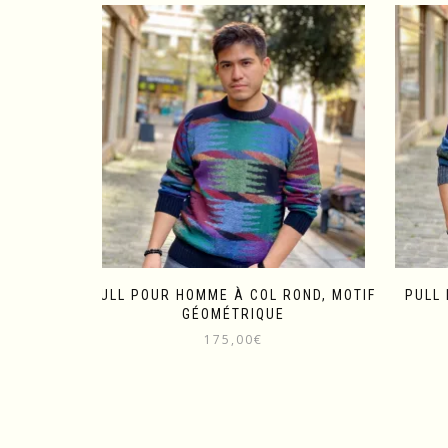
PULL POUR HOMME À COL ROND, MOTIF
PULL
GÉOMÉTRIQUE
175,00
€
Ce
produit
a
plusieurs